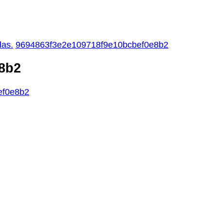
das.
9694863f3e2e109718f9e10bcbef0e8b2
8b2
ef0e8b2