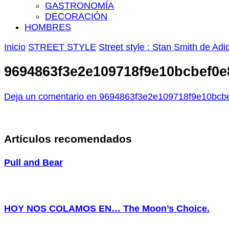
GASTRONOMÍA
DECORACIÓN
HOMBRES
Inicio
STREET STYLE
Street style : Stan Smith de Adi
9694863f3e2e109718f9e10bcbef0e
Deja un comentario
en 9694863f3e2e109718f9e10bcb
Artículos recomendados
Pull and Bear
HOY NOS COLAMOS EN… The Moon’s Choice.